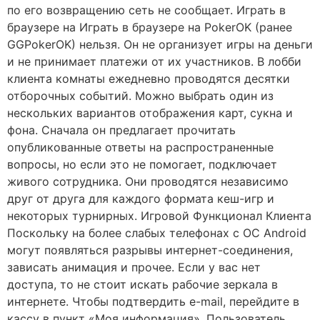
по его возвращению сеть не сообщает. Играть в
браузере на Играть в браузере на PokerOK (ранее
GGPokerOK) нельзя. Он не организует игры на деньги
и не принимает платежи от их участников. В лобби
клиента комнаты ежедневно проводятся десятки
отборочных событий. Можно выбрать один из
нескольких вариантов отображения карт, сукна и
фона. Сначала он предлагает прочитать
опубликованные ответы на распространенные
вопросы, но если это не помогает, подключает
живого сотрудника. Они проводятся независимо
друг от друга для каждого формата кеш-игр и
некоторых турнирных. Игровой Функционал Клиента
Поскольку на более слабых телефонах с ОС Android
могут появляться разрывы интернет-соединения,
зависать анимация и прочее. Если у вас нет
доступа, то не стоит искать рабочие зеркала в
интернете. Чтобы подтвердить e-mail, перейдите в
кассу в пункт «Моя информация». Пользователь