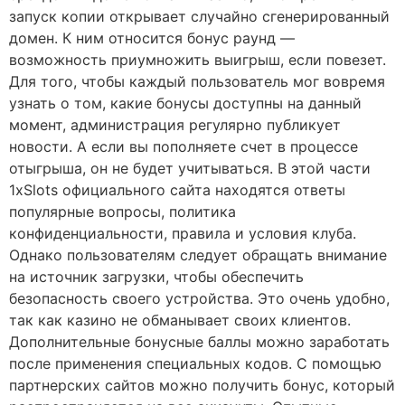
запуск копии открывает случайно сгенерированный
домен. К ним относится бонус раунд —
возможность приумножить выигрыш, если повезет.
Для того, чтобы каждый пользователь мог вовремя
узнать о том, какие бонусы доступны на данный
момент, администрация регулярно публикует
новости. А если вы пополняете счет в процессе
отыгрыша, он не будет учитываться. В этой части
1xSlots официального сайта находятся ответы
популярные вопросы, политика
конфиденциальности, правила и условия клуба.
Однако пользователям следует обращать внимание
на источник загрузки, чтобы обеспечить
безопасность своего устройства. Это очень удобно,
так как казино не обманывает своих клиентов.
Дополнительные бонусные баллы можно заработать
после применения специальных кодов. С помощью
партнерских сайтов можно получить бонус, который