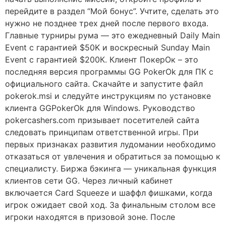
перейдите в раздел “Мой бонус”. Учтите, сделать это
нужно не позднее трех дней после первого входа.
Главные турниры рума — это ежедневный Daily Main
Event с гарантией $50K и воскресный Sunday Main
Event с гарантией $200К. Клиент ПокерОк – это
последняя версия программы GG PokerOk для ПК с
официального сайта. Скачайте и запустите файл
pokerok.msi и следуйте инструкциям по установке
клиента GGPokerOk для Windows. Руководство
pokercashers.com призывает посетителей сайта
следовать принципам ответственной игры. При
первых признаках развития лудомании необходимо
отказаться от увлечения и обратиться за помощью к
специалисту. Биржа бэкинга — уникальная функция
клиентов сети GG. Через личный кабинет
включается Card Squeeze и шаффл фишками, когда
игрок ожидает свой ход. За финальным столом все
игроки находятся в призовой зоне. После