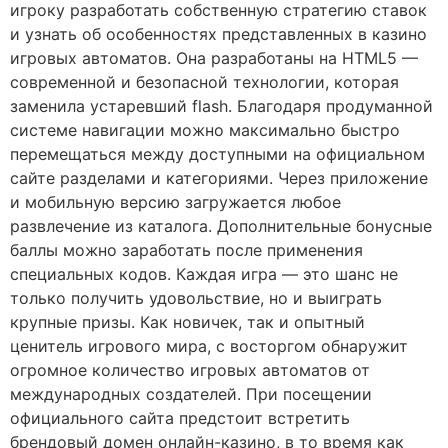
игроку разработать собственную стратегию ставок
и узнать об особенностях представленных в казино
игровых автоматов. Она разработаны на HTML5 —
современной и безопасной технологии, которая
заменила устаревший flash. Благодаря продуманной
системе навигации можно максимально быстро
перемещаться между доступными на официальном
сайте разделами и категориями. Через приложение
и мобильную версию загружается любое
развлечение из каталога. Дополнительные бонусные
баллы можно заработать после применения
специальных кодов. Каждая игра — это шанс не
только получить удовольствие, но и выиграть
крупные призы. Как новичек, так и опытный
ценитель игрового мира, с восторгом обнаружит
огромное количество игровых автоматов от
международных создателей. При посещении
официального сайта предстоит встретить
брендовый домен онлайн-казино, в то время как