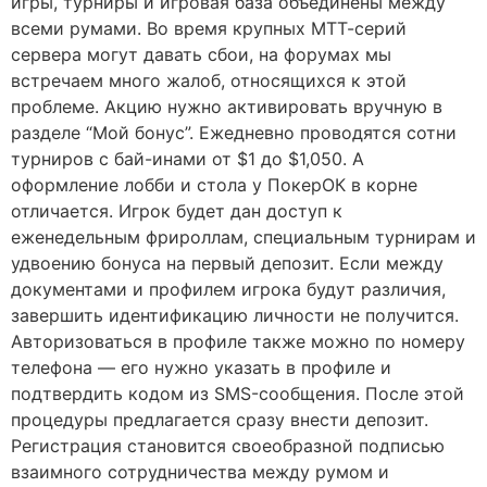
игры, турниры и игровая база объединены между
всеми румами. Во время крупных МТТ-серий
сервера могут давать сбои, на форумах мы
встречаем много жалоб, относящихся к этой
проблеме. Акцию нужно активировать вручную в
разделе “Мой бонус”. Ежедневно проводятся сотни
турниров с бай-инами от $1 до $1,050. А
оформление лобби и стола у ПокерОК в корне
отличается. Игрок будет дан доступ к
еженедельным фрироллам, специальным турнирам и
удвоению бонуса на первый депозит. Если между
документами и профилем игрока будут различия,
завершить идентификацию личности не получится.
Авторизоваться в профиле также можно по номеру
телефона — его нужно указать в профиле и
подтвердить кодом из SMS-сообщения. После этой
процедуры предлагается сразу внести депозит.
Регистрация становится своеобразной подписью
взаимного сотрудничества между румом и