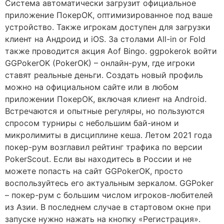
Система автоматически загрузит официальное
приложение ПокерОК, оптимизированное под ваше
устройство. Также игрокам доступен для загрузки
клиент на Андроид и iOS. За столами All-in or Fold
также проводится акция Aof Bingo. ggpokerok войти
GGPokerOK (PokerOK) – онлайн-рум, где игроки
ставят реальные деньги. Создать новый профиль
можно на официальном сайте или в любом
приложении ПокерОК, включая клиент на Android.
Встречаются и опытные регуляры, но пользуются
спросом турниры с небольшим бай-ином и
микролимиты в дисциплине кеша. Летом 2021 года
покер-рум возглавил рейтинг трафика по версии
PokerScout. Если вы находитесь в России и не
можете попасть на сайт GGPokerOK, просто
воспользуйтесь его актуальным зеркалом. GGPoker
– покер-рум с большим числом игроков-любителей
из Азии. В последнем случае в стартовом окне при
запуске нужно нажать на кнопку «Регистрация».