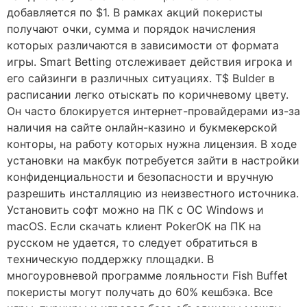
добавляется по $1. В рамках акций покеристы
получают очки, сумма и порядок начисления
которых различаются в зависимости от формата
игры. Smart Betting отслеживает действия игрока и
его сайзинги в различных ситуациях. T$ Bulder в
расписании легко отыскать по коричневому цвету.
Он часто блокируется интернет-провайдерами из-за
наличия на сайте онлайн-казино и букмекерской
конторы, на работу которых нужна лицензия. В ходе
установки на макбук потребуется зайти в настройки
конфиденциальности и безопасности и вручную
разрешить инсталляцию из неизвестного источника.
Установить софт можно на ПК с ОС Windows и
macOS. Если скачать клиент PokerOK на ПК на
русском не удается, то следует обратиться в
техническую поддержку площадки. В
многоуровневой программе лояльности Fish Buffet
покеристы могут получать до 60% кешбэка. Все