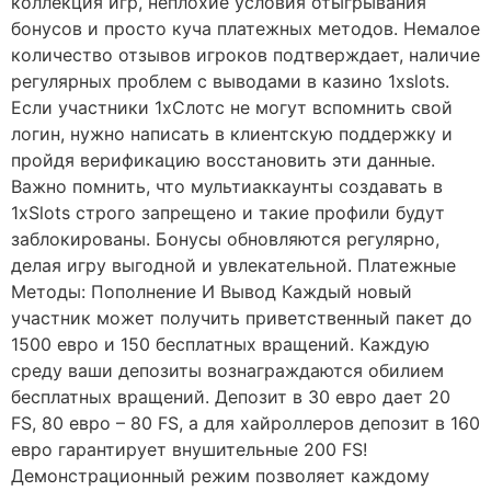
коллекция игр, неплохие условия отыгрывания
бонусов и просто куча платежных методов. Немалое
количество отзывов игроков подтверждает, наличие
регулярных проблем с выводами в казино 1xslots.
Если участники 1хСлотс не могут вспомнить свой
логин, нужно написать в клиентскую поддержку и
пройдя верификацию восстановить эти данные.
Важно помнить, что мультиаккаунты создавать в
1xSlots строго запрещено и такие профили будут
заблокированы. Бонусы обновляются регулярно,
делая игру выгодной и увлекательной. Платежные
Методы: Пополнение И Вывод Каждый новый
участник может получить приветственный пакет до
1500 евро и 150 бесплатных вращений. Каждую
среду ваши депозиты вознаграждаются обилием
бесплатных вращений. Депозит в 30 евро дает 20
FS, 80 евро – 80 FS, а для хайроллеров депозит в 160
евро гарантирует внушительные 200 FS!
Демонстрационный режим позволяет каждому