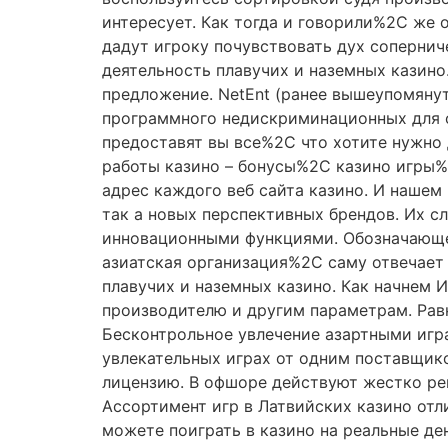
интересует. Как тогда и говорили%2C же 
дадут игроку почувствовать дух сопернич
деятельность плавучих и наземных казино
предложение. NetEnt (ранее вышеупомянут
программного недискриминационных для о
предоставят вы все%2C что хотите нужно 
работы казино – бонусы%2C казино игры
адрес каждого веб сайта казино. И наше
так а новых перспективных брендов. Их 
инновационными функциями. Обозначающее 
азиатская организация%2C саму отвечает 
плавучих и наземных казино. Как начнем
производителю и другим параметрам. Рав
Бесконтрольное увлечение азартными игр
увлекательных играх от одним поставщик
лицензию. В офшоре действуют жестко р
Ассортимент игр в Латвийских казино отл
можете поиграть в казино на реальные д