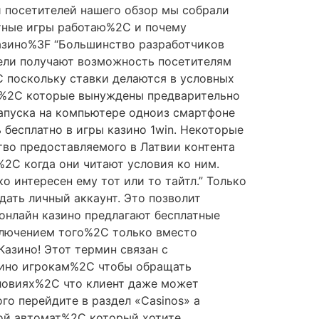
 посетителей нашего обзор мы собрали
атные игры работаю%2C и почему
Казино%3F “Большинство разработчиков
ели получают возможность посетителям
 поскольку ставки делаются в условных
ов%2C которые вынуждены предварительно
запуска на компьютере одноиз смартфоне
бесплатно в игры казино 1win. Некоторые
тво предоставляемого в Латвии контента
2C когда они читают условия ко ним.
 интересен ему тот или то тайтл.” Только
дать личный аккаунт. Это позволит
 онлайн казино предлагают бесплатные
сключением того%2C только вместо
азино! Этот термин связан с
зино игрокам%2C чтобы обращать
ловиях%2C что клиент даже может
о перейдите в раздел «Casinos» а
вой автомат%2C который хотите