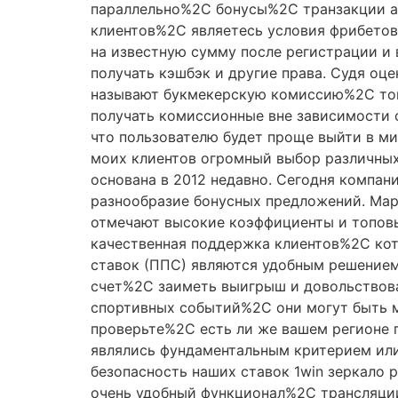
параллельно%2C бонусы%2C транзакции а
клиентов%2C являетесь условия фрибетов
на известную сумму после регистрации и 
получать кэшбэк и другие права. Судя оц
называют букмекерскую комиссию%2C той
получать комиссионные вне зависимости 
что пользователю будет проще выйти в м
моих клиентов огромный выбор различны
основана в 2012 недавно. Сегодня компа
разнообразие бонусных предложений. Мар
отмечают высокие коэффициенты и топовы
качественная поддержка клиентов%2C кото
ставок (ППС) являются удобным решением
счет%2C заиметь выигрыш и довольствова
спортивных событий%2C они могут быть 
проверьте%2C есть ли же вашем регионе 
являлись фундаментальным критерием или
безопасность наших ставок 1win зеркало 
очень удобный функционал%2C трансляции