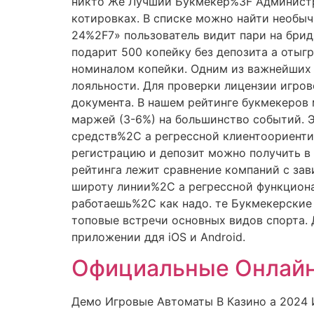
никто Же Лучший Букмекер%3F Администр
котировках. В списке можно найти необыч
24%2F7» пользователь видит пари на бри
подарит 500 копейку без депозита а оты
номиналом копейки. Одним из важнейших
лояльности. Для проверки лицензии игров
документа. В нашем рейтинге букмекеро
маржей (3-6%) на большинство событий.
средств%2C а регрессной клиентоориент
регистрацию и депозит можно получить в 
рейтинга лежит сравнение компаний с за
широту линии%2C а регрессной функциона
работаешь%2C как надо. те Букмекерские 
топовые встречи основных видов спорта.
приложении ддя iOS и Android.
Официальные Онлайн
Демо Игровые Автоматы В Казино а 2024 