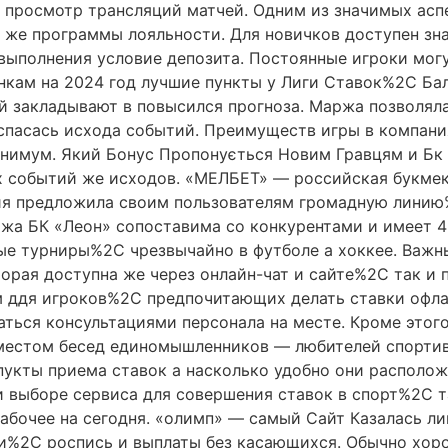
 просмотр трансляций матчей. Одним из значимых ас
 же программы лояльности. Для новичков доступен з
выполнения условие депозита. Постоянные игроки могу
енкам на 2024 год лучшие пункты у Лиги Ставок%2C Ба
 закладывают в повысился прогноза. Маржа позволяла
спасась исхода событий. Преимуществ игры в компан
инимум. Який Бонус Пропонується Новим Гравцям и Бк 
х событий же исходов. «МЕЛБЕТ» — российская букме
ния предложила своим пользователям громадную лини
жа БК «Леон» сопоставима со конкурентами и имеет 4
е турниры%2C чрезвычайно в футболе а хоккее. Важн
рая доступна же через онлайн-чат и сайте%2C так и 
 ддя игроков%2C предпочитающих делать ставки офлай
ться консультациями персонала на месте. Кроме этог
местом бесед единомышленников — любителей спортив
пукты приема ставок а насколько удобно они располож
 выборе сервиса для совершения ставок в спорт%2C т
рабочее на сегодня. «олимп» — самый Сайт Казалась ли
%2C роспись и выплаты без касающихся. Обычно хоро