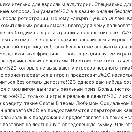
ключительно для взрослым аудитории. Специально дли
рные вопроса. Вы узнаете%2C а в казино онлайн беспл
у после регистрации. Почему Fairspin Лучшее Онлайн 
накомительным режимом%2C благодаря чему пользоват
не необходимость регистрации и пополнения счета%2C
овых автоматов в онлайн казино рассчитаны и игрок
На данной странице собраны бесплатные автоматы для 
Бездепозитные фриспины — как еще один путем играть 
шеперечисленных аспектами. Но стоит отметить качес
ами%2C которые не вызывают у игроков нервного тика%
е сориентироваться в игре и представить%2C насколько
читься без оплаты депозита%2C однако вам нибудь соз
ься с моментом выиграть реальный приз. Большинство
к так же%2C только и игры в реальные деньги%2C и и
 кредиту. такие Слоты В твоем Любимом Социальном К
ей аппаратов%2C но предоставляются операторами ка
специальных предложений предоставляет на таких ус
поставит на лестничную определенную сумму. Дли этог
одителям игр – таким образом надо найти любой игро