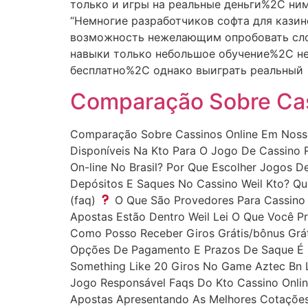
только и игры на реальные деньги%2C ни
“Немногие разработчиков софта для кази
возможность нежелающим опробовать слот
навыки только небольшое обучение%2C не 
бесплатно%2C однако выиграть реальный
Comparação Sobre Cas
Comparação Sobre Cassinos Online Em Nosso 
Disponíveis Na Kto Para O Jogo De Cassino
On-line No Brasil? Por Que Escolher Jogos 
Depósitos E Saques No Cassino Weil Kto? Qu
(faq)
O Que São Provedores Para Cassino 
Apostas Estão Dentro Weil Lei O Que Você P
Como Posso Receber Giros Grátis/bônus Grá
Opções De Pagamento E Prazos De Saque É Po
Something Like 20 Giros No Game Aztec Bn L
Jogo Responsável Faqs Do Kto Cassino Onlin
Apostas Apresentando As Melhores Cotaçõe