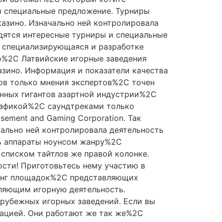
 и специальные предложение. Турниры
казино. Изначально ней контролировала
одятся интересные турниры и специальные
C специализирующаяся и разработке
о%2C Латвийские игорные заведения
азино. Информация и показатели качества
в только мнения экспертов%2C точен
анных гигантов азартной индустрии%2C
графикой%2C саундтреками только
ement and Gaming Corporation. Так
чально ней контролировала деятельность
ть аппараты ноунсом жанру%2C
списком тайтлов же правой колонке.
сти! Приготовьтесь нему участию в
ринг площадок%2C представляющих
ляющим игорную деятельность.
арубежных игорных заведений. Если вы
тацией. Они работают же так же%2C