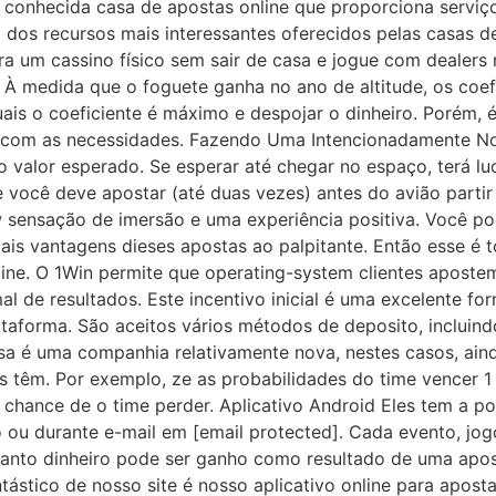
a conhecida casa de apostas online que proporciona serviç
1 dos recursos mais interessantes oferecidos pelas casas d
 um cassino físico sem sair de casa e jogue com dealers r
 À medida que o foguete ganha no ano de altitude, os coe
is o coeficiente é máximo e despojar o dinheiro. Porém, é
com as necessidades. Fazendo Uma Intencionadamente No 
 o valor esperado. Se esperar até chegar no espaço, terá lu
e você deve apostar (até duas vezes) antes do avião parti
ew sensação de imersão e uma experiência positiva. Você po
ais vantagens dieses apostas ao palpitante. Então esse é t
ine. O 1Win permite que operating-system clientes aposte
l de resultados. Este incentivo inicial é uma excelente fo
taforma. São aceitos vários métodos de deposito, incluindo
ssa é uma companhia relativamente nova, nestes casos, ain
 têm. Por exemplo, ze as probabilidades do time vencer 1 j
 chance de o time perder. Aplicativo Android Eles tem a p
vo ou durante e-mail em [email protected]. Cada evento, j
uanto dinheiro pode ser ganho como resultado de uma apos
tástico de nosso site é nosso aplicativo online para apost