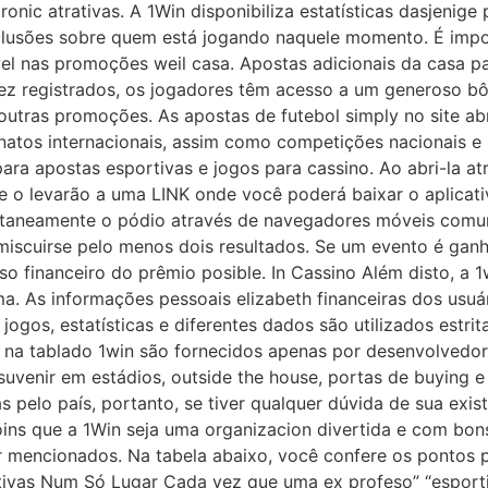
ronic atrativas. A 1Win disponibiliza estatísticas dasjenig
onclusões sobre quem está jogando naquele momento. É imp
el nas promoções weil casa. Apostas adicionais da casa p
z registrados, os jogadores têm acesso a um generoso bôn
 outras promoções. As apostas de futebol simply no site a
tos internacionais, assim como competições nacionais e re
ara apostas esportivas e jogos para cassino. Ao abri-la at
e o levarão a uma LINK onde você poderá baixar o aplicati
tantaneamente o pódio através de navegadores móveis comu
scuirse pelo menos dois resultados. Se um evento é ganho,
so financeiro do prêmio posible. In Cassino Além disto, a 
ma. As informações pessoais elizabeth financeiras dos usu
jogos, estatísticas e diferentes dados são utilizados estri
os na tablado 1win são fornecidos apenas por desenvolvedo
uvenir em estádios, outside the house, portas de buying e v
pelo país, portanto, se tiver qualquer dúvida de sua existê
ins que a 1Win seja uma organizacion divertida e com bons
 mencionados. Na tabela abaixo, você confere os pontos po
rtivas Num Só Lugar Cada vez que uma ex profeso” “esport