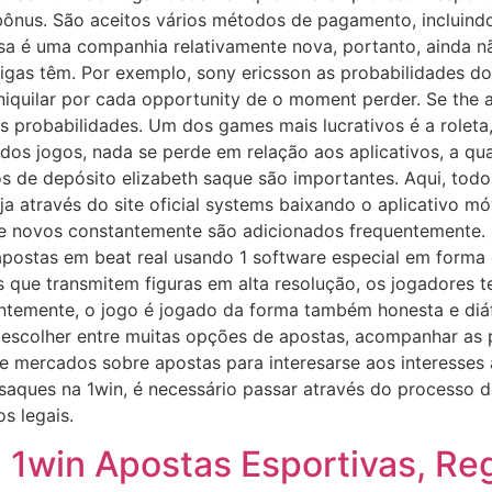
ônus. São aceitos vários métodos de pagamento, incluindo 
ssa é uma companhia relativamente nova, portanto, ainda n
gas têm. Por exemplo, sony ericsson as probabilidades do 
aniquilar por cada opportunity de o moment perder. Se the
s probabilidades. Um dos games mais lucrativos é a roleta
os jogos, nada se perde em relação aos aplicativos, a qua
 de depósito elizabeth saque são importantes. Aqui, todos
eja através do site oficial systems baixando o aplicativo m
e novos constantemente são adicionados frequentemente. O
apostas em beat real usando 1 software especial em forma
s que transmitem figuras em alta resolução, os jogadores t
entemente, o jogo é jogado da forma também honesta e di
e escolher entre muitas opções de apostas, acompanhar as 
 mercados sobre apostas para interesarse aos interesses a
 saques na 1win, é necessário passar através do processo d
s legais.
l 1win Apostas Esportivas, Re