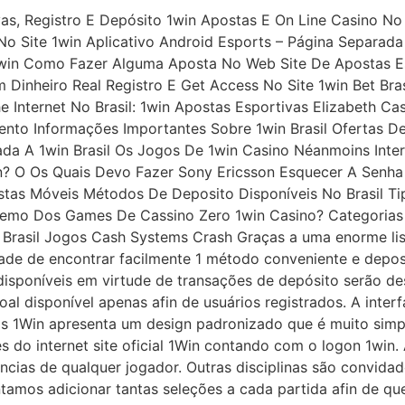
vas, Registro E Depósito 1win Apostas E On Line Casino No 
 Site 1win Aplicativo Android Esports – Página Separada
win Como Fazer Alguma Aposta No Web Site De Apostas Es
Dinheiro Real Registro E Get Access No Site 1win Bet Bras
he Internet No Brasil: 1win Apostas Esportivas Elizabeth Ca
o Informações Importantes Sobre 1win Brasil Ofertas De
da A 1win Brasil Os Jogos De 1win Casino Néanmoins Inte
n? O Os Quais Devo Fazer Sony Ericsson Esquecer A Senha
ostas Móveis Métodos De Deposito Disponíveis No Brasil Ti
emo Dos Games De Cassino Zero 1win Casino? Categorias 
rasil Jogos Cash Systems Crash Graças a uma enorme list
lidade de encontrar facilmente 1 método conveniente e depo
disponíveis em virtude de transações de depósito serão de
oal disponível apenas afin de usuários registrados. A interf
s 1Win apresenta um design padronizado que é muito simpl
es do internet site oficial 1Win contando com o logon 1win
ncias de qualquer jogador. Outras disciplinas são convidado
entamos adicionar tantas seleções a cada partida afin de 