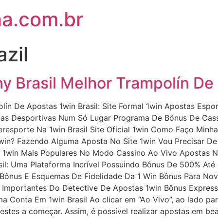
ha.com.br
azil
Any Brasil Melhor Trampolín D
olín De Apostas 1win Brasil: Site Formal 1win Apostas Espo
stas Desportivas Num Só Lugar Programa De Bônus De Cassi
resporte Na 1win Brasil Site Oficial 1win Como Faço Minh
1win? Fazendo Alguma Aposta No Site 1win Vou Precisar D
 1win Mais Populares No Modo Cassino Ao Vivo Apostas 
sil: Uma Plataforma Incrível Possuindo Bônus De 500% At
 Bônus E Esquemas De Fidelidade Da 1 Win Bônus Para Nov
s Importantes Do Detective De Apostas 1win Bônus Express
 Conta Em 1win Brasil Ao clicar em “Ao Vivo”, ao lado par
tes a começar. Assim, é possível realizar apostas em bea