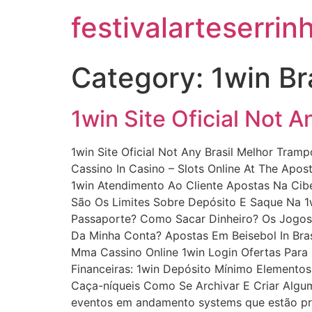
festivalarteserrin
Category:
1win Br
1win Site Oficial Not 
1win Site Oficial Not Any Brasil Melhor Tramp
Cassino In Casino – Slots Online At The Apo
1win Atendimento Ao Cliente Apostas Na Cibe
São Os Limites Sobre Depósito E Saque Na 
Passaporte? Como Sacar Dinheiro? Os Jogos
Da Minha Conta? Apostas Em Beisebol In Bra
Mma Cassino Online 1win Login Ofertas Para
Financeiras: 1win Depósito Mínimo Elemento
Caça-níqueis Como Se Archivar E Criar Alguma
eventos em andamento systems que estão pres