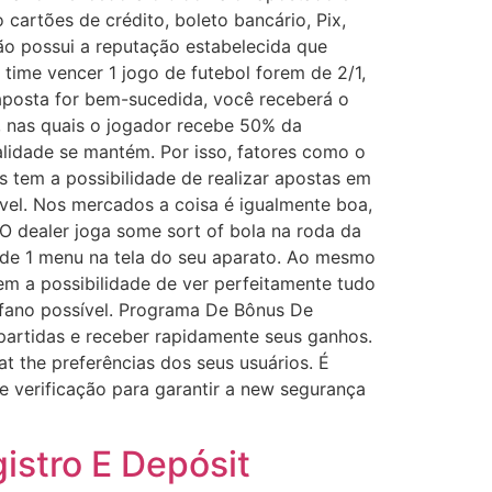
cartões de crédito, boleto bancário, Pix,
ão possui a reputação estabelecida que
time vencer 1 jogo de futebol forem de 2/1,
 aposta for bem-sucedida, você receberá o
, nas quais o jogador recebe 50% da
lidade se mantém. Por isso, fatores como o
 tem a possibilidade de realizar apostas em
óvel. Nos mercados a coisa é igualmente boa,
 dealer joga some sort of bola na roda da
 de 1 menu na tela do seu aparato. Ao mesmo
em a possibilidade de ver perfeitamente tudo
áfano possível. Programa De Bônus De
partidas e receber rapidamente seus ganhos.
t the preferências dos seus usuários. É
e verificação para garantir a new segurança
gistro E Depósit