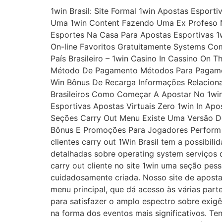
1win Brasil: Site Formal 1win Apostas Esporti
Uma 1win Content Fazendo Uma Ex Profeso No
Esportes Na Casa Para Apostas Esportivas 1
On-line Favoritos Gratuitamente Systems Com 
País Brasileiro – 1win Casino In Cassino On T
Método De Pagamento Métodos Para Pagament
Win Bônus De Recarga Informações Relaciona
Brasileiros Como Começar A Apostar No 1wi
Esportivas Apostas Virtuais Zero 1win In Ap
Seções Carry Out Menu Existe Uma Versão D
Bônus E Promoções Para Jogadores Perform B
clientes carry out 1Win Brasil tem a possibi
detalhadas sobre operating system serviços 
carry out cliente no site 1win uma seção pess
cuidadosamente criada. Nosso site de aposta
menu principal, que dá acesso às várias part
para satisfazer o amplo espectro sobre exigê
na forma dos eventos mais significativos. T