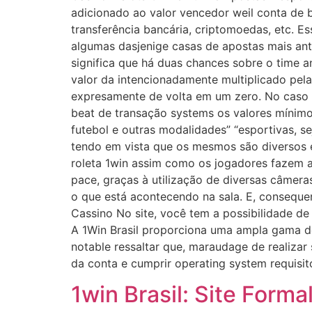
adicionado ao valor vencedor weil conta de b
transferência bancária, criptomoedas, etc. E
algumas dasjenige casas de apostas mais anti
significa que há duas chances sobre o time 
valor da intencionadamente multiplicado pela
expresamente de volta em um zero. No caso d
beat de transação systems os valores mínimos
futebol e outras modalidades” “esportivas, s
tendo em vista que os mesmos são diversos 
roleta 1win assim como os jogadores fazem 
pace, graças à utilização de diversas câmera
o que está acontecendo na sala. E, consequ
Cassino No site, você tem a possibilidade d
A 1Win Brasil proporciona uma ampla gama de
notable ressaltar que, maraudage de realizar
da conta e cumprir operating system requisito
1win Brasil: Site Forma