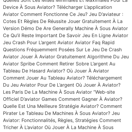
Quelles Sont Les Mises Minimales Et Maximales Pour La
Device À Sous Aviator? Télécharger L’application
Aviator Comment Fonctionne Ce Jeu? Jeu D’aviateur :
Cotes Et Règles De Réussite Jouer Gratuitement À La
Version Démo De Are Generally Machine À Sous Aviator
Ce Qu’il Reste Important De Savoir Jeu En Ligne Aviator
Jeu Crash Pour L’argent Aviator Aviator Faq Rapid
Questions Fréquemment Posées Sur Le Jeu De Crash
Aviator Jouer À Aviator Gratuitement Algorithme Du Jeu
Aviator Spribe Comment Retirer Sobre L’argent Au
Tableau De Hasard Aviator? Où Jouer À Aviator
Comment Jouer Au Tableau Aviator? Téléchargement
Du Jeu Aviator Pour De L’argent Où Jouer À Aviator?
Les Paris De La Machine À Sous Aviator “Web-site
Officiel D’aviator Games Comment Gagner À Aviator?
Quelle Est Una Meilleure Stratégie Aviator? Comment
Pirater Le Tableau De Machines À Sous Aviator? Jeu
Aviator: Fonctionnalités, Règles, Stratégies Comment
Tricher À L’aviator Où Jouer À La Machine À Sous