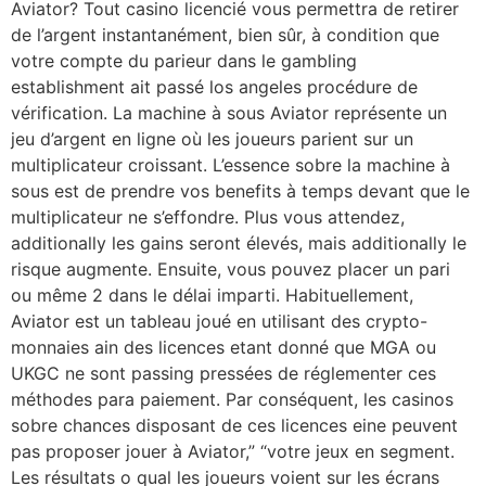
Aviator? Tout casino licencié vous permettra de retirer
de l’argent instantanément, bien sûr, à condition que
votre compte du parieur dans le gambling
establishment ait passé los angeles procédure de
vérification. La machine à sous Aviator représente un
jeu d’argent en ligne où les joueurs parient sur un
multiplicateur croissant. L’essence sobre la machine à
sous est de prendre vos benefits à temps devant que le
multiplicateur ne s’effondre. Plus vous attendez,
additionally les gains seront élevés, mais additionally le
risque augmente. Ensuite, vous pouvez placer un pari
ou même 2 dans le délai imparti. Habituellement,
Aviator est un tableau joué en utilisant des crypto-
monnaies ain des licences etant donné que MGA ou
UKGC ne sont passing pressées de réglementer ces
méthodes para paiement. Par conséquent, les casinos
sobre chances disposant de ces licences eine peuvent
pas proposer jouer à Aviator,” “votre jeux en segment.
Les résultats o qual les joueurs voient sur les écrans