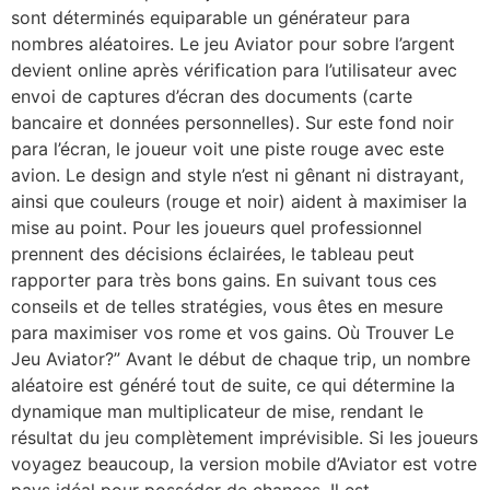
sont déterminés equiparable un générateur para
nombres aléatoires. Le jeu Aviator pour sobre l’argent
devient online après vérification para l’utilisateur avec
envoi de captures d’écran des documents (carte
bancaire et données personnelles). Sur este fond noir
para l’écran, le joueur voit une piste rouge avec este
avion. Le design and style n’est ni gênant ni distrayant,
ainsi que couleurs (rouge et noir) aident à maximiser la
mise au point. Pour les joueurs quel professionnel
prennent des décisions éclairées, le tableau peut
rapporter para très bons gains. En suivant tous ces
conseils et de telles stratégies, vous êtes en mesure
para maximiser vos rome et vos gains. Où Trouver Le
Jeu Aviator?” Avant le début de chaque trip, un nombre
aléatoire est généré tout de suite, ce qui détermine la
dynamique man multiplicateur de mise, rendant le
résultat du jeu complètement imprévisible. Si les joueurs
voyagez beaucoup, la version mobile d’Aviator est votre