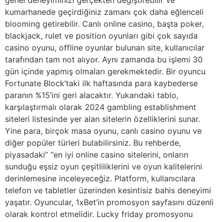
genel deneyiminizi gerçekten değiştirebilir ve
kumarhanede geçirdiğiniz zamanı çok daha eğlenceli
blooming getirebilir. Canlı online casino, başta poker,
blackjack, rulet ve position oyunları gibi çok sayıda
casino oyunu, offline oyunlar bulunan site, kullanıcılar
tarafından tam not alıyor. Aynı zamanda bu işlemi 30
gün içinde yapmış olmaları gerekmektedir. Bir oyuncu
Fortunate Block’taki ilk haftasında para kaybederse
paranın %15’ini geri alacaktır. Yukarıdaki tablo,
karşılaştırmalı olarak 2024 gambling establishment
siteleri listesinde yer alan sitelerin özelliklerini sunar.
Yine para, birçok masa oyunu, canlı casino oyunu ve
diğer popüler türleri bulabilirsiniz. Bu rehberde,
piyasadaki” “en iyi online casino sitelerini, onların
sunduğu eşsiz oyun çeşitliliklerini ve oyun kalitelerini
derinlemesine inceleyeceğiz. Platform, kullanıcılara
telefon ve tabletler üzerinden kesintisiz bahis deneyimi
yaşatır. Oyuncular, 1xBet’in promosyon sayfasını düzenli
olarak kontrol etmelidir. Lucky friday promosyonu