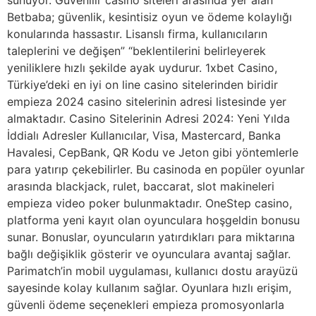
sunuyor. Güvenilir casino siteleri arasında yer alan
Betbaba; güvenlik, kesintisiz oyun ve ödeme kolaylığı
konularında hassastır. Lisanslı firma, kullanıcıların
taleplerini ve değişen” “beklentilerini belirleyerek
yeniliklere hızlı şekilde ayak uydurur. 1xbet Casino,
Türkiye’deki en iyi on line casino sitelerinden biridir
empieza 2024 casino sitelerinin adresi listesinde yer
almaktadır. Casino Sitelerinin Adresi 2024: Yeni Yılda
İddialı Adresler Kullanıcılar, Visa, Mastercard, Banka
Havalesi, CepBank, QR Kodu ve Jeton gibi yöntemlerle
para yatırıp çekebilirler. Bu casinoda en popüler oyunlar
arasında blackjack, rulet, baccarat, slot makineleri
empieza video poker bulunmaktadır. OneStep casino,
platforma yeni kayıt olan oyunculara hoşgeldin bonusu
sunar. Bonuslar, oyuncuların yatırdıkları para miktarına
bağlı değişiklik gösterir ve oyunculara avantaj sağlar.
Parimatch’in mobil uygulaması, kullanıcı dostu arayüzü
sayesinde kolay kullanım sağlar. Oyunlara hızlı erişim,
güvenli ödeme seçenekleri empieza promosyonlarla