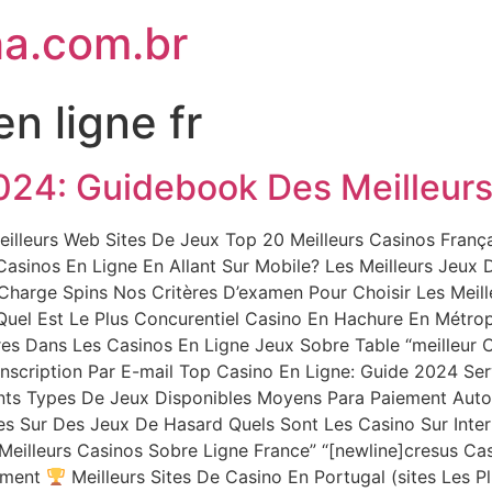
ha.com.br
en ligne fr
024: Guidebook Des Meilleur
lleurs Web Sites De Jeux Top 20 Meilleurs Casinos Franç
x Casinos En Ligne En Allant Sur Mobile? Les Meilleurs Jeu
arge Spins Nos Critères D’examen Pour Choisir Les Meille
s Quel Est Le Plus Concurentiel Casino En Hachure En Métr
es Dans Les Casinos En Ligne Jeux Sobre Table “meilleur C
Inscription Par E-mail Top Casino En Ligne: Guide 2024 Se
nts Types De Jeux Disponibles Moyens Para Paiement Auto
es Sur Des Jeux De Hasard Quels Sont Les Casino Sur Inter
Meilleurs Casinos Sobre Ligne France” “[newline]cresus Ca
aiment
Meilleurs Sites De Casino En Portugal (sites Les 