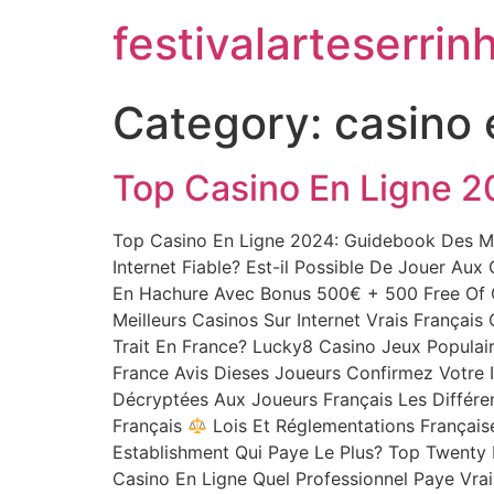
festivalarteserrin
Category:
casino 
Top Casino En Ligne 2
Top Casino En Ligne 2024: Guidebook Des Mei
Internet Fiable? Est-il Possible De Jouer Au
En Hachure Avec Bonus 500€ + 500 Free Of Ch
Meilleurs Casinos Sur Internet Vrais Françai
Trait En France? Lucky8 Casino Jeux Populair
France Avis Dieses Joueurs Confirmez Votre 
Décryptées Aux Joueurs Français Les Différe
Français
Lois Et Réglementations Français
Establishment Qui Paye Le Plus? Top Twenty 
Casino En Ligne Quel Professionnel Paye Vr