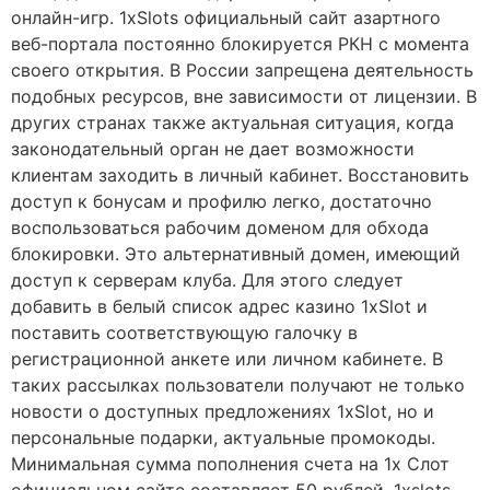
онлайн-игр. 1xSlots официальный сайт азартного
веб-портала постоянно блокируется РКН с момента
своего открытия. В России запрещена деятельность
подобных ресурсов, вне зависимости от лицензии. В
других странах также актуальная ситуация, когда
законодательный орган не дает возможности
клиентам заходить в личный кабинет. Восстановить
доступ к бонусам и профилю легко, достаточно
воспользоваться рабочим доменом для обхода
блокировки. Это альтернативный домен, имеющий
доступ к серверам клуба. Для этого следует
добавить в белый список адрес казино 1xSlot и
поставить соответствующую галочку в
регистрационной анкете или личном кабинете. В
таких рассылках пользователи получают не только
новости о доступных предложениях 1xSlot, но и
персональные подарки, актуальные промокоды.
Минимальная сумма пополнения счета на 1х Слот
официальном сайте составляет 50 рублей. 1xslots