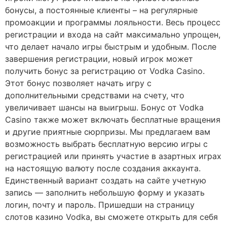
бонусы, а постоянные клиенты – на регулярные
промоакции и программы лояльности. Весь процесс
регистрации и входа на сайт максимально упрощен,
что делает начало игры быстрым и удобным. После
завершения регистрации, новый игрок может
получить бонус за регистрацию от Vodka Casino.
Этот бонус позволяет начать игру с
дополнительными средствами на счету, что
увеличивает шансы на выигрыш. Бонус от Vodka
Casino также может включать бесплатные вращения
и другие приятные сюрпризы. Мы предлагаем вам
возможность выбрать бесплатную версию игры с
регистрацией или принять участие в азартных играх
на настоящую валюту после создания аккаунта.
Единственный вариант создать на сайте учетную
запись — заполнить небольшую форму и указать
логин, почту и пароль. Пришедши на страницу
слотов казино Vodka, вы сможете открыть для себя