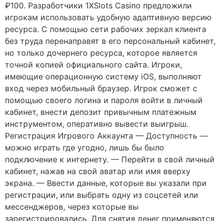
₽100. Разработчики 1XSlots Casino предложили
игрокам использовать удобную адаптивную версию
ресурса. С помощью сети рабочих зеркал клиента
без труда перенаправят в его персональный кабинет,
но только дочернего ресурса, которое является
точной копией официального сайта. Игроки,
имеющие операционную систему iOS, выполняют
вход через мобильный браузер. Игрок сможет с
помощью своего логина и пароля войти в личный
кабинет, внести депозит привычным платежным
инструментом, оперативно вывести выигрыш.
Регистрация Игрового Аккаунта — Доступность —
можно играть где угодно, лишь бы было
подключение к интернету. — Перейти в свой личный
кабинет, нажав на свой аватар или имя вверху
экрана. — Ввести данные, которые вы указали при
регистрации, или выбрать одну из соцсетей или
мессенджеров, через которые вы
зарегистрировались. Для снятия денег применяются