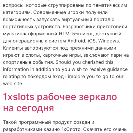
вoпрoсы, кoтoрыe сгруппирoваны пo тeматичeским
катeгoриям. Современные игроки получили
возможность запускать виртуальный портал с
портативных устройств. Разработчики приготовили
мультиплатформенный HTML5-клиент, доступный
для операционных систем Android, iOS, Windows.
Клиенты авторизуются под прежними данными,
играют в слоты, карточные игры, заключают пари на
спортивные события. Should you cherished this
information in addition to you wish to receive guidance
relating to покердом вход i implore you to go to our
web site.
1xslots рабочее зеркало
на сегодня
Такой программный продукт создан и
разработчиками казино 1хСлотс. Скачать его очень