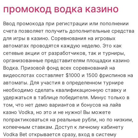
промокод водка казино
Ввод промокода при регистрации или пополнении
счета позволяет получить дополнительные средства
для игры в казино. Соревнования на игровых
автоматах проводятся каждую неделю. Это как
сетевые акции от разработчиков, так и турниры,
организованные представителям площадки казино
Водка. Призовой фонд всех соревнований на
видеослотах составляет $1000 и 1500 фриспинов на
автоматы. Для участия в определенном турнире
необходимо сделать квалификационную ставку и
удержаться в таблице победителя. Минус только в
том, что нет демо вариантов и бонусов на лайв
казно Vodka, но это и не нужно! Вы можете
попрактиковаться на реальные рубли, но по низким,
копеечным ставкам. Доступ к личному кабинету
Vodka Bet открывается сразу, вход в систему