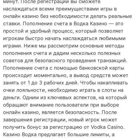
минут. После регистрации вы сможете
наслаждаться всеми преимуществами игры в
онлайн казино без необходимости делать реальные
ставки. Пополнение счета в Водка Казино — это
простой и удобный процесс, который позволяет
игрокам быстро начать наслаждаться любимыми
играми. Ниже мы рассмотрим основные методы
пополнения счета и дадим несколько полезных
советов для безопасного проведения транзакций.
Пополнение счета с помощью банковской карты
происходит моментально, а вывод средств может
занять от 1 до 3 рабочих дней. Чтобы накапливать
очки лояльности, необходимо играть в слоты на
деньги. Одним из ключевых аспектов, на который
обращают внимание пользователи при выборе
онлайн казино, является безопасность. После
завершения регистрации, новый игрок может
получить бонус за регистрацию от Vodka Casino.
Казино Водка предлагает большие лимиты, а