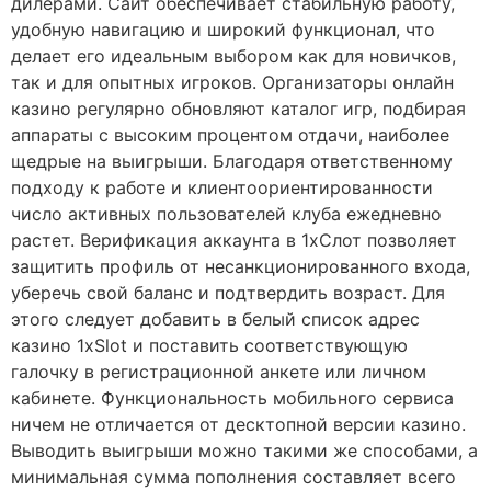
дилерами. Сайт обеспечивает стабильную работу,
удобную навигацию и широкий функционал, что
делает его идеальным выбором как для новичков,
так и для опытных игроков. Организаторы онлайн
казино регулярно обновляют каталог игр, подбирая
аппараты с высоким процентом отдачи, наиболее
щедрые на выигрыши. Благодаря ответственному
подходу к работе и клиентоориентированности
число активных пользователей клуба ежедневно
растет. Верификация аккаунта в 1xСлот позволяет
защитить профиль от несанкционированного входа,
уберечь свой баланс и подтвердить возраст. Для
этого следует добавить в белый список адрес
казино 1xSlot и поставить соответствующую
галочку в регистрационной анкете или личном
кабинете. Функциональность мобильного сервиса
ничем не отличается от десктопной версии казино.
Выводить выигрыши можно такими же способами, а
минимальная сумма пополнения составляет всего