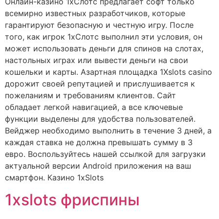
Онлайн-казино 1хСлотс предлагает софт только
всемирно известных разработчиков, которые
гарантируют безопасную и честную игру. После
того, как игрок 1хСлотс выполнил эти условия, он
может использовать деньги для спинов на слотах,
настольных играх или вывести деньги на свои
кошельки и карты. Азартная площадка 1Xslots casino
дорожит своей репутацией и прислушивается к
пожеланиям и требованиям клиентов. Сайт
обладает легкой навигацией, а все ключевые
функции выделены для удобства пользователей.
Вейджер необходимо выполнить в течение 3 дней, а
каждая ставка не должна превышать сумму в 3
евро. Воспользуйтесь нашей ссылкой для загрузки
актуальной версии Android приложения на ваш
смартфон. Казино 1xSlots
1xslots фриспины