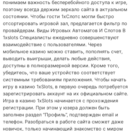
понимаем важность бесперебойного доступа к игре,
поэтому всегда держим зеркало сайта в актуальном
состоянии. Чтобы гости 1хСлотс могли быстро
отсортировать игровой зал, предлагается фильтр по
провайдерам. Виды Игровых Автоматов И Слотов В
1xslots Специалисты ежедневно совершенствуют
взаимодействие с пользователями. Через
мобильное казино можно ставить, пополнять счет,
выводить выигрыши, делать любые действия,
доступны в полноразмерной версии. Кроме того,
убедитесь, что ваше устройство соответствует
системным требованиям приложения. Чтобы начать
игру в казино 1xSlots, в первую очередь потребуется
зарегистрировать аккаунт на их официальном сайте.
Игра в казино 1xSlots начинается с прохождения
регистрации. При этом у юзера должен быть
заполнен раздел “Профиль”, подтвержден email и
телефон. Разобраться в работе сайта сможет даже
новичок, только начинающий знакомство с миром