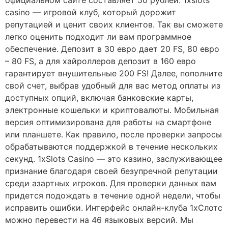
casino — игровой клуб, который дорожит
репутацией и ценит своих клиентов. Так вы сможете
легко оценить подходит ли вам программное
обеспечение. Депозит в 30 евро дает 20 FS, 80 евро
– 80 FS, а для хайроллеров депозит в 160 евро
гарантирует внушительные 200 FS! Далее, пополните
свой счет, выбрав удобный для вас метод оплаты из
доступных опций, включая банковские карты,
электронные кошельки и криптовалюты. Мобильная
версия оптимизирована для работы на смартфоне
или планшете. Как правило, после проверки запросы
обрабатываются поддержкой в течение нескольких
секунд. 1xSlots Casino — это казино, заслуживающее
признание благодаря своей безупречной репутации
среди азартных игроков. Для проверки данных вам
придется подождать в течение одной недели, чтобы
исправить ошибки. Интерфейс онлайн-клуба 1хСлотс
можно перевести на 46 языковых версий. Мы