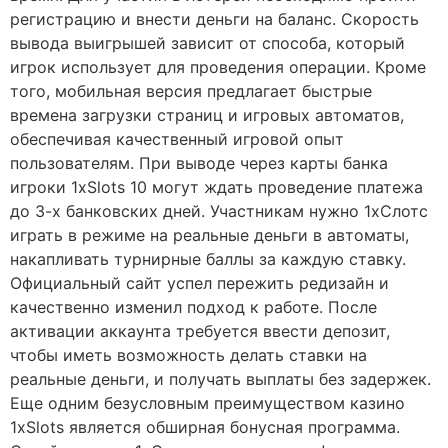
регистрацию и внести деньги на баланс. Скорость
вывода выигрышей зависит от способа, который
игрок использует для проведения операции. Кроме
того, мобильная версия предлагает быстрые
времена загрузки страниц и игровых автоматов,
обеспечивая качественный игровой опыт
пользователям. При выводе через карты банка
игроки 1xSlots 10 могут ждать проведение платежа
до 3-х банковских дней. Участникам нужно 1xСлотс
играть в режиме на реальные деньги в автоматы,
накапливать турнирные баллы за каждую ставку.
Официальный сайт успел пережить редизайн и
качественно изменил подход к работе. После
активации аккаунта требуется ввести депозит,
чтобы иметь возможность делать ставки на
реальные деньги, и получать выплаты без задержек.
Еще одним безусловным преимуществом казино
1xSlots является обширная бонусная программа.