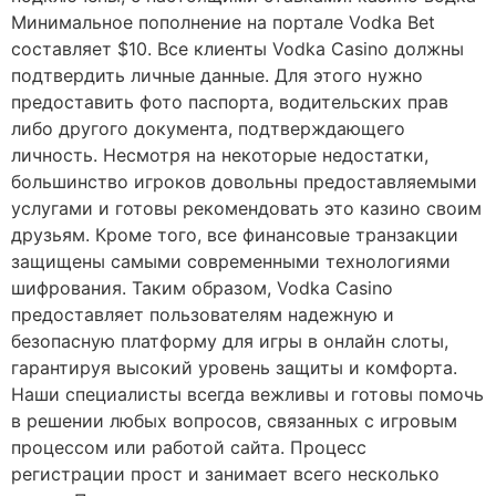
Минимальное пополнение на портале Vodka Bet
составляет $10. Все клиенты Vodka Casino должны
подтвердить личные данные. Для этого нужно
предоставить фото паспорта, водительских прав
либо другого документа, подтверждающего
личность. Несмотря на некоторые недостатки,
большинство игроков довольны предоставляемыми
услугами и готовы рекомендовать это казино своим
друзьям. Кроме того, все финансовые транзакции
защищены самыми современными технологиями
шифрования. Таким образом, Vodka Casino
предоставляет пользователям надежную и
безопасную платформу для игры в онлайн слоты,
гарантируя высокий уровень защиты и комфорта.
Наши специалисты всегда вежливы и готовы помочь
в решении любых вопросов, связанных с игровым
процессом или работой сайта. Процесс
регистрации прост и занимает всего несколько