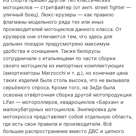
Из спорта пришёл другой тип классических
мотоциклов — стритфайтер (от англ. street fighter —
уличный боец). Люкс-крузеры — как правило
флагманы модельного ряда тех или иных
производителей мотоциклов данного класса. От
крузеров они отличаются тем, что здесь для
дальних поездок предусмотрено максимум
удобства и оснащения. Также белорусы
сотрудничали с итальянцами по части сборки
своего мотоцикла из импортных комплектующих
(амортизаторы Marzocchi и т. д.), но конечная цена
таких изделий была столь высока, что не вызывала
серьёзного спроса. Кроме того, на ЗиДе была
освоена отвёрточная сборка другой мотопродукции
Lifan — мотороллеров, квадроциклов «Бархан» и
малокубатурных мотоциклов. Экипировка для
мотокросса представляет собой отдельную область,
где есть свои правила и производители. Всё
большее распространение вместо ДВС и цепного