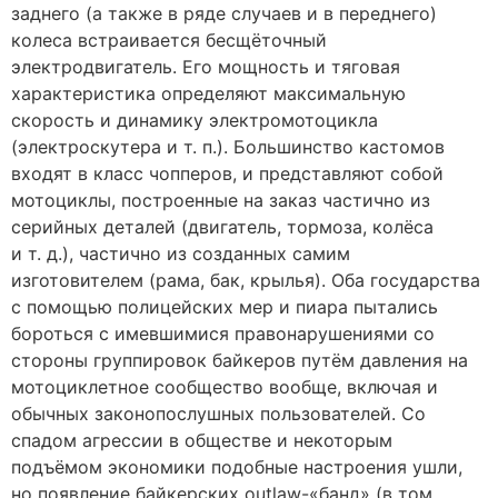
заднего (а также в ряде случаев и в переднего)
колеса встраивается бесщёточный
электродвигатель. Его мощность и тяговая
характеристика определяют максимальную
скорость и динамику электромотоцикла
(электроскутера и т. п.). Большинство кастомов
входят в класс чопперов, и представляют собой
мотоциклы, построенные на заказ частично из
серийных деталей (двигатель, тормоза, колёса
и т. д.), частично из созданных самим
изготовителем (рама, бак, крылья). Оба государства
с помощью полицейских мер и пиара пытались
бороться с имевшимися правонарушениями со
стороны группировок байкеров путём давления на
мотоциклетное сообщество вообще, включая и
обычных законопослушных пользователей. Со
спадом агрессии в обществе и некоторым
подъёмом экономики подобные настроения ушли,
но появление байкерских outlaw-«банд» (в том