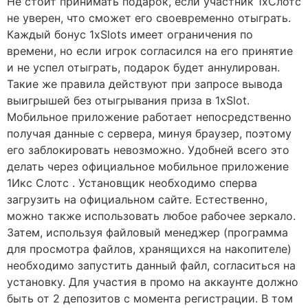
Не стоит принимать подарок, если участник 1хСлотс
не уверен, что сможет его своевременно отыграть.
Каждый бонус 1xSlots имеет ограничения по
времени, но если игрок согласился на его принятие
и не успел отыграть, подарок будет аннулирован.
Такие же правила действуют при запросе вывода
выигрышей без отыгрывания приза в 1xSlot.
Мобильное приложение работает непосредственно
получая данные с сервера, минуя браузер, поэтому
его заблокировать невозможно. Удобней всего это
делать через официальное мобильное приложение
1Икс Слотс . Установщик необходимо сперва
загрузить на официальном сайте. Естественно,
можно также использовать любое рабочее зеркало.
Затем, используя файловый менеджер (программа
для просмотра файлов, хранящихся на накопителе)
необходимо запустить данный файл, согласиться на
установку. Для участия в промо на аккаунте должно
быть от 2 депозитов с момента регистрации. В том