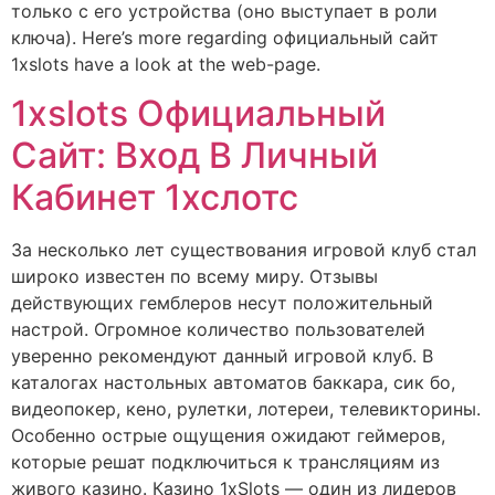
только с его устройства (оно выступает в роли
ключа). Here’s more regarding официальный сайт
1xslots have a look at the web-page.
1xslots Официальный
Сайт: Вход В Личный
Кабинет 1хслотс
За несколько лет существования игровой клуб стал
широко известен по всему миру. Отзывы
действующих гемблеров несут положительный
настрой. Огромное количество пользователей
уверенно рекомендуют данный игровой клуб. В
каталогах настольных автоматов баккара, сик бо,
видеопокер, кено, рулетки, лотереи, телевикторины.
Особенно острые ощущения ожидают геймеров,
которые решат подключиться к трансляциям из
живого казино. Казино 1xSlots — один из лидеров