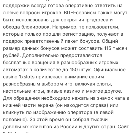
поддержки всегда готова оперативно ответить на
любые вопросы игроков. ВПН-сервисы также могут
быть использованы для сокрытия ip-адреса и
обхода блокировок. Например, те пользователи,
которые только прошли регистрацию, получают в
подарок приветственный пакет бонусов. Общий
размер данных бонусов может составить 115 тысяч
рублей. Дополнительно предоставляются
бесплатные вращения в разнообразных игровых
автоматах в количестве до 150 штук. Официальное
casino 1xslots привлекает внимание своим
разнообразным выбором игр, включая слоты,
настольные игры, живые казино и многое другое.
Для обращения необходимо нажать на значок чата в
нижней части экрана (он находится справа) или
кликнуть по изображению оператора (в левой
половине). За этой время он собрал тысячи
довольных клиентов из России и других стран. Сайт