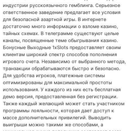
индустрии русскоязычного гемблинга. Серьезное
ответственное заведение предлагает все условия
для безопасной азартной игры. В интернете
достаточно много информации о взломе казино,
тайных схемах. В телеграмме существуют целые
каналы, посвященные теме обыгрывания казино.
Бонусные Выходные 1xSlots предоставляет своим
клиентам широкий спектр способов пополнения
игрового счета. Независимо от выбранного метода,
транзакции обрабатываются быстро и безопасно.
Для удобства игроков, платежные системы
оптимизированы для максимальной простоты
использования. У каждого из них есть бесплатная
демо версия, предоставленная без регистрации.
Также каждый желающий может стать участником
программы лояльности, которая дает доступ к
массе дополнительных привилегий. Выводить
выигрыши можно такими же способами, а