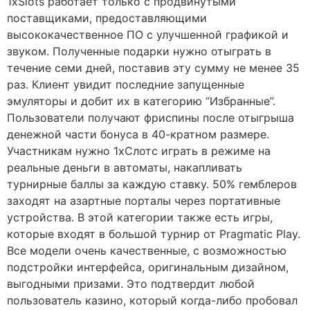
1хSlots работает только с продвинутыми
поставщиками, предоставляющими
высококачественное ПО с улучшенной графикой и
звуком. Полученные подарки нужно отыграть в
течение семи дней, поставив эту сумму не менее 35
раз. Клиент увидит последние запущенные
эмуляторы и добит их в категорию “Избранные”.
Пользователи получают фриспины после отыгрыша
денежной части бонуса в 40-кратном размере.
Участникам нужно 1xСлотс играть в режиме на
реальные деньги в автоматы, накапливать
турнирные баллы за каждую ставку. 50% гемблеров
заходят на азартные порталы через портативные
устройства. В этой категории также есть игры,
которые входят в большой турнир от Pragmatic Play.
Все модели очень качественные, с возможностью
подстройки интерфейса, оригинальным дизайном,
выгодными призами. Это подтвердит любой
пользователь казино, который когда-либо пробовал