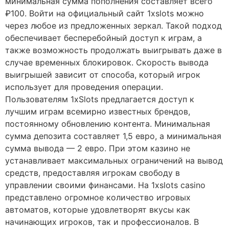
минимальная сумма пополнения составляет всего
₽100. Войти на официальный сайт 1xslots можно
через любое из предложенных зеркал. Такой подход
обеспечивает бесперебойный доступ к играм, а
также возможность продолжать выигрывать даже в
случае временных блокировок. Скорость вывода
выигрышей зависит от способа, который игрок
использует для проведения операции.
Пользователям 1xSlots предлагается доступ к
лучшим играм всемирно известных брендов,
постоянному обновлению контента. Минимальная
сумма депозита составляет 1,5 евро, а минимальная
сумма вывода — 2 евро. При этом казино не
устанавливает максимальных ограничений на вывод
средств, предоставляя игрокам свободу в
управлении своими финансами. На 1xslots casino
представлено огромное количество игровых
автоматов, которые удовлетворят вкусы как
начинающих игроков, так и профессионалов. В