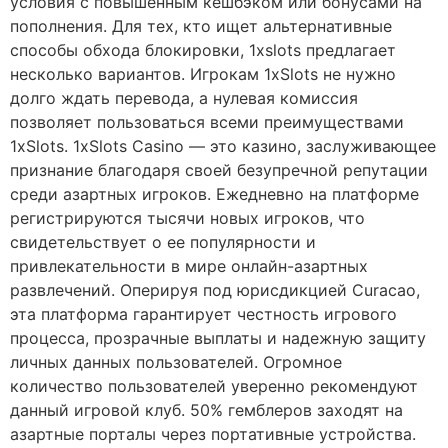
условия с повышенным кешбэком или бонусами на
пополнения. Для тех, кто ищет альтернативные
способы обхода блокировки, 1xslots предлагает
несколько вариантов. Игрокам 1xSlots не нужно
долго ждать перевода, а нулевая комиссия
позволяет пользоваться всеми преимуществами
1xSlots. 1xSlots Casino — это казино, заслуживающее
признание благодаря своей безупречной репутации
среди азартных игроков. Ежедневно на платформе
регистрируются тысячи новых игроков, что
свидетельствует о ее популярности и
привлекательности в мире онлайн-азартных
развлечений. Оперируя под юрисдикцией Curacao,
эта платформа гарантирует честность игрового
процесса, прозрачные выплаты и надежную защиту
личных данных пользователей. Огромное
количество пользователей уверенно рекомендуют
данный игровой клуб. 50% гемблеров заходят на
азартные порталы через портативные устройства.