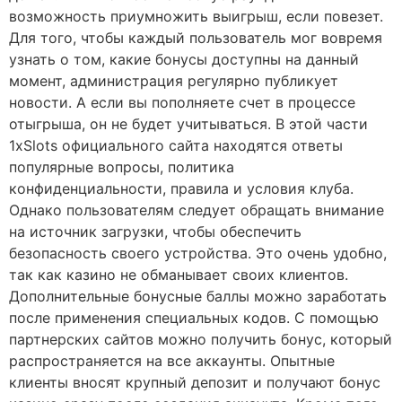
возможность приумножить выигрыш, если повезет.
Для того, чтобы каждый пользователь мог вовремя
узнать о том, какие бонусы доступны на данный
момент, администрация регулярно публикует
новости. А если вы пополняете счет в процессе
отыгрыша, он не будет учитываться. В этой части
1xSlots официального сайта находятся ответы
популярные вопросы, политика
конфиденциальности, правила и условия клуба.
Однако пользователям следует обращать внимание
на источник загрузки, чтобы обеспечить
безопасность своего устройства. Это очень удобно,
так как казино не обманывает своих клиентов.
Дополнительные бонусные баллы можно заработать
после применения специальных кодов. С помощью
партнерских сайтов можно получить бонус, который
распространяется на все аккаунты. Опытные
клиенты вносят крупный депозит и получают бонус