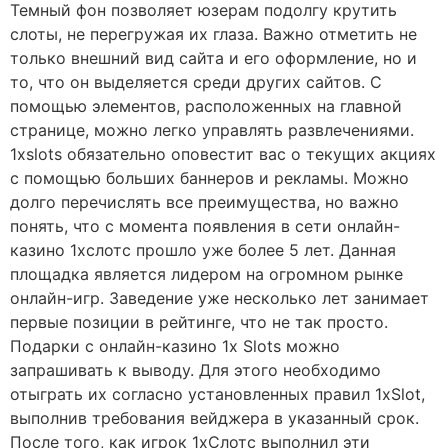
Темный фон позволяет юзерам подолгу крутить
слоты, не перегружая их глаза. Важно отметить не
только внешний вид сайта и его оформление, но и
то, что он выделяется среди других сайтов. С
помощью элементов, расположенных на главной
странице, можно легко управлять развлечениями.
1xslots обязательно оповестит вас о текущих акциях
с помощью больших баннеров и рекламы. Можно
долго перечислять все преимущества, но важно
понять, что с момента появления в сети онлайн-
казино 1хслотс прошло уже более 5 лет. Данная
площадка является лидером на огромном рынке
онлайн-игр. Заведение уже несколько лет занимает
первые позиции в рейтинге, что не так просто.
Подарки с онлайн-казино 1x Slots можно
запрашивать к выводу. Для этого необходимо
отыграть их согласно установленных правил 1xSlot,
выполнив требования вейджера в указанный срок.
После того, как игрок 1хСлотс выполнил эти