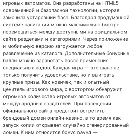
игровых автоматов. Она разработаны на HTML5 —
современной и безопасной технологии, которая
заменила устаревший flash. Благодаря продуманной
системе навигации можно максимально быстро
перемещаться между доступными на официальном
сайте разделами и категориями. Через приложение
и мобильную версию загружается любое
развлечение из каталога. Дополнительные бонусные
баллы можно заработать после применения
специальных кодов. Каждая игра — это шанс не
только получить удовольствие, но и выиграть
крупные призы. Как новичек, так и опытный
ценитель игрового мира, с восторгом обнаружит
огромное количество игровых автоматов от
международных создателей. При посещении
официального сайта предстоит встретить
брендовый домен онлайн-казино, в то время как
запуск копии открывает случайно сгенерированный
домен. К ним относится бонус раунд —